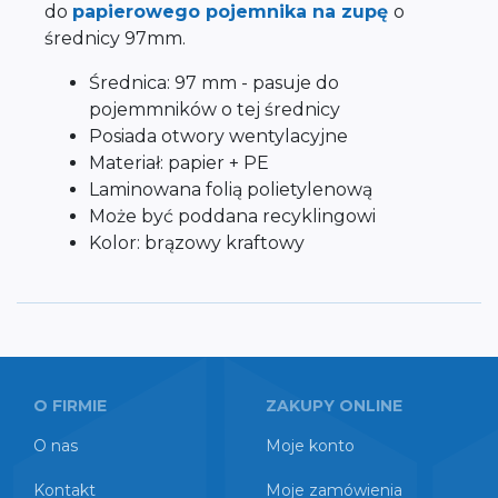
do
papierowego pojemnika na zupę
o
średnicy 97mm.
Średnica: 97 mm - pasuje do
pojemmników o tej średnicy
Posiada otwory wentylacyjne
Materiał: papier + PE
Laminowana folią polietylenową
Może być poddana recyklingowi
Kolor: brązowy kraftowy
O FIRMIE
ZAKUPY ONLINE
O nas
Moje konto
Kontakt
Moje zamówienia