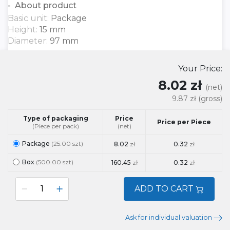
About product
Basic unit:
Package
Height:
15 mm
Diameter:
97 mm
Your Price:
8.02 zł
(net)
9.87 zł
(gross)
Type of packaging
Price
Price per Piece
(Piece per pack)
(net)
Package
(25.00 szt)
8.02
zł
0.32
zł
Box
(500.00 szt)
160.45
zł
0.32
zł
ADD TO CART
Ask for individual valuation