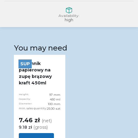
Availability:
high
You may need
Pojemnik
SUP
papierowy na
zupę brązowy
kraft 450ml
Height:
97 mm
Capacity:
450 ml
Diameter:
100 mm
min. sales quantity:
25.00 szt
7.46 zł
(net)
9.18 zł
(gross)