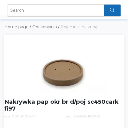
Home page
/
Opakowania
/
Pojemniki na zupę
Nakrywka pap okr br d/poj sc450cark
fi97
sku: 0000000974
Ean: 3342690162086