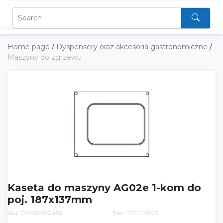
Home page
/
Dyspensery oraz akcesoria gastronomiczne
/
Maszyny do zgrzewu
Kaseta do maszyny AG02e 1-kom do
poj. 187x137mm
sku: 0000000458
Ean: 1111111111025