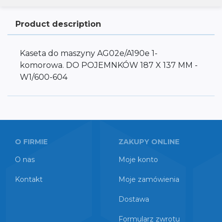
Product description
Kaseta do maszyny AG02e/A190e 1-
komorowa. DO POJEMNKÓW 187 X 137 MM -
W1/600-604
O FIRMIE
ZAKUPY ONLINE
O nas
Moje konto
Kontakt
Moje zamówienia
Dostawa
Formularz zwrotu