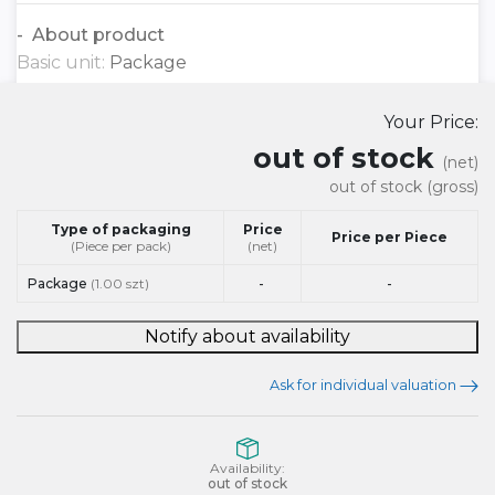
About product
Basic unit:
Package
Your Price:
out of stock
(net)
out of stock
(gross)
Type of packaging
Price
Price per Piece
(Piece per pack)
(net)
Package
(1.00 szt)
-
-
Notify about availability
Ask for individual valuation
Availability:
out of stock